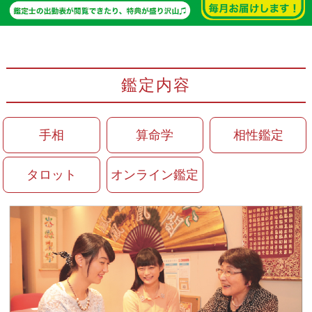
鑑定内容
手相
算命学
相性鑑定
タロット
オンライン鑑定