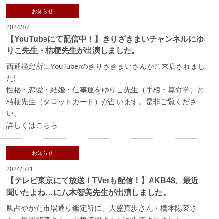
お知らせ
2024/3/7
【YouTubeにて配信中！】きりざきまいチャンネルにゆ
りこ先生・桔梗先生が出演しました。
西通鑑定所にYouTuberのきりざきまいさんがご来店されまし
た!
性格・恋愛・結婚・仕事運をゆりこ先生（手相・算命学）と
桔梗先生（タロットカード）が占います。是非ご覧くださ
い。
詳しくはこちら
お知らせ
2024/1/31
【テレビ東京にて放送！TVerも配信！】AKB48、最近
聞いたよね…に八木智美先生が出演しました。
鳳占やかた市場通り鑑定所に、大盛真歩さん・橋本陽菜さ