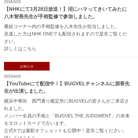
2026/3/25
【NHKにて3月28日放送！】沼にハマってきいてみたに
八木智美先生が手相監修で参加しました。
番組コーナー内の手相監修を八木先生が担当しました。
見逃した方はNHK ONEでも配信されますので是非ご覧くだ
さい。
詳しくはこちら
お知らせ
2025/4/20
【YouTubeにて配信中！】BUGVELチャンネルに朋香先
生が出演しました。
横浜中華街 西門通り鑑定所にBUGVELの皆さんがご来店さ
れました。
メンバー全員の手相と「BUGVEL THE JUDGMENT」の未来
をタロットカードで占います。
公式Xでは撮影オフショットも公開中！是非ご覧ください。
詳しくはこちら