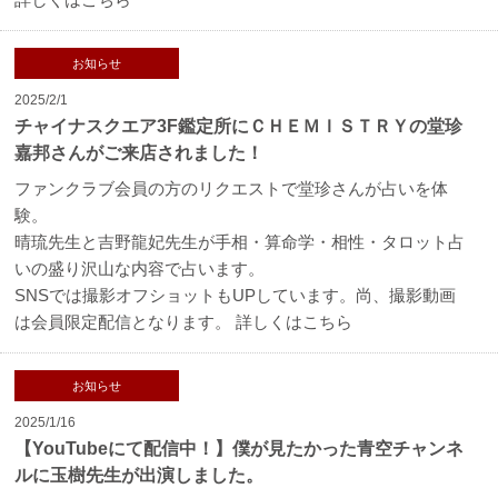
お知らせ
2025/2/1
チャイナスクエア3F鑑定所にＣＨＥＭＩＳＴＲＹの堂珍
嘉邦さんがご来店されました！
ファンクラブ会員の方のリクエストで堂珍さんが占いを体
験。
晴琉先生と吉野龍妃先生が手相・算命学・相性・タロット占
いの盛り沢山な内容で占います。
SNSでは撮影オフショットもUPしています。尚、撮影動画
は会員限定配信となります。
詳しくはこちら
お知らせ
2025/1/16
【YouTubeにて配信中！】僕が見たかった青空チャンネ
ルに玉樹先生が出演しました。