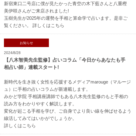
新宿東口二号店に僕が見たかった青空の木下藍さんと八重樫
美伊咲さんがご来店されました!
玉樹先生が2025年の運勢を手相と算命学で占います。是非ご
覧ください。
詳しくはこちら
お知らせ
2024/8/28
【八木智美先生監修】占いコラム「今日からあなたも手
相占い師」連載スタート!
新時代を生き抜く女性を応援するメディアmarouge（マルージ
ュ）に手相の占いコラムが新連載します。
みかど学院 手相講座講師でもある八木先生監修のもと手相の
読み方をわかりやすく解説します。
変化が起こる手相を学び、ご自身でより良い線を伸ばせるよう
線活してみてはいかがでしょうか。
詳しくはこちら