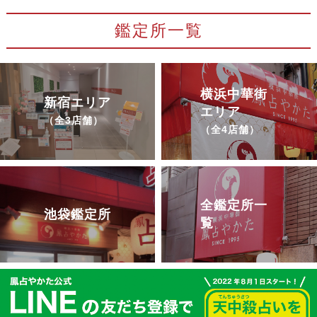
鑑定所一覧
横浜中華街
新宿エリア
エリア
（全3店舗）
（全4店舗）
全鑑定所一
池袋鑑定所
覧