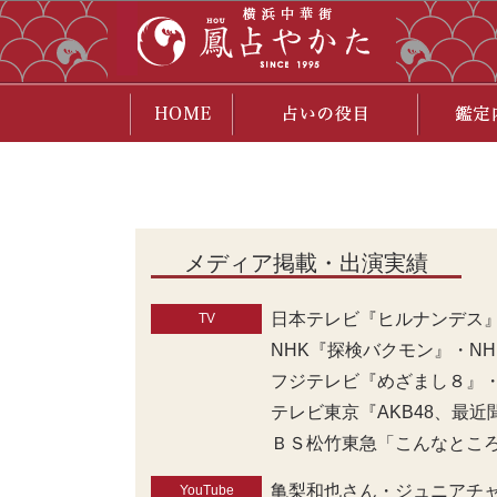
メディア掲載・出演実績
日本テレビ『ヒルナンデス
TV
NHK『探検バクモン』・NH
フジテレビ『めざまし８』・フジ
テレビ東京『AKB48、最
ＢＳ松竹東急「こんなとこ
亀梨和也さん・ジュニアチ
YouTube