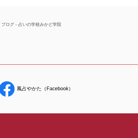
-
ブログ
-
占いの学校みかど学院
鳳占やかた（Facebook）