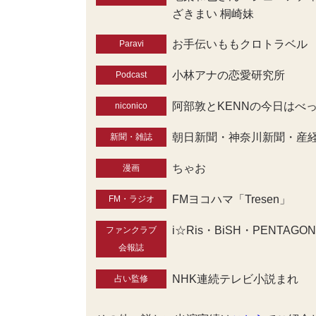
ざきまい 桐崎妹
お手伝いももクロトラベル
Paravi
小林アナの恋愛研究所
Podcast
阿部敦とKENNの今日はべっ
niconico
朝日新聞・神奈川新聞・産経
新聞・雑誌
ちゃお
漫画
FMヨコハマ「Tresen」
FM・ラジオ
i☆Ris・BiSH・PENTAG
ファンクラブ
会報誌
NHK連続テレビ小説まれ
占い監修