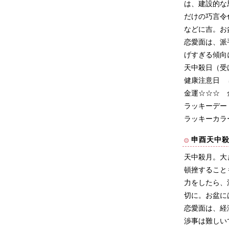
は、建設的な
だけの巧言令
などに吉。お
恋愛面は、派
げすぎる傾向
天中殺日（受
健康注意日 
金運☆☆☆ 
ラッキーデー
ラッキーカラ
申酉天中
天中殺月。大
頓挫すること
力をしたら、
切に。お盆に
恋愛面は、経
渉事は難しい