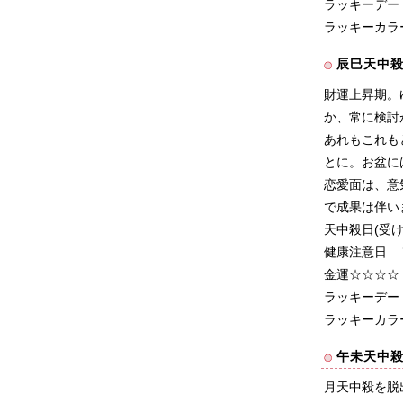
ラッキーデー
ラッキーカラ
辰巳天中
財運上昇期。
か、常に検討
あれもこれも
とに。お盆に
恋愛面は、意
で成果は伴い
天中殺日(受
健康注意日 
金運☆☆☆☆
ラッキーデー
ラッキーカラ
午未天中
月天中殺を脱