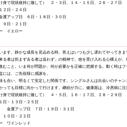
け身で現状維持に徹して） ２・３日、１４・１５日、２６・２７日
１２日・２４日
金運アップ日 ６日・１８日・３０日
 ９日・２１日
ー イエロー
殺
います。静かな成長を見込める時。答えはいつも少し遅れてやってきま
来る者は拒まず去る者は追わず」の精神で。他を受け入れる心構えが、
進むこと。いま何が問題か、何が必要かを正確に把握する。動く時はフ
盆には、ご先祖様に感謝を。
味も合い、明るくて安定した関係です。シングルさんは出会いのチャン
かっても目標に向かって行けます。継続が力に。健康面は、冷房病に注
け身で現状維持に徹して） ４・５日、１６・１７日、２８・２９日
１日・１３日・２５日
 金運アップ日 ７日・１９日・３１日
 １０日・２２日
ー ワインレッド