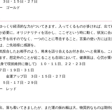
 ３日・１５日・２７日
ー ゴールド
殺
ゆっくり経済的な力がついてきます。入ってくるものが多ければ、出て
が必要に。オリジナリティを活かし、ここぞという時に動く。状況に合
と手を出すのでなく、一つのことに専念すること。言葉の使い方には注
は、ご先祖様に感謝を。
気投合したお相手のよう。将来を語り合えるお付き合いへと発展も。こ
ます。想定外のことが起こることも念頭において。健康面は、心労が重
け身で現状維持に徹して) １０・１１日、２２・２３日
７日・１９日・３１日
 金運アップ日 ３日・１５日・２７日
 ５日・１７日・２９日
ー レッド
殺
出。落ち着いてきましたが、まだ運の振れ幅は大。物質的なものは期待