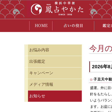
今月
お悩み内容
出張鑑定
2026年
キャンペーン
子丑天中
メディア情報
盛運。外に目
針をもたらし
お知らせ
いようバラン
ます。お盆に