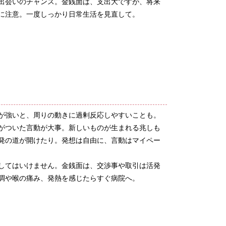
出会いのチャンス。金銭面は、支出大ですが、将来
に注意。一度しっかり日常生活を見直して。
が強いと、周りの動きに過剰反応しやすいことも。
がついた言動が大事。新しいものが生まれる兆しも
発の道が開けたり。発想は自由に、言動はマイペー
してはいけません。金銭面は、交渉事や取引は活発
調や喉の痛み、発熱を感じたらすぐ病院へ。