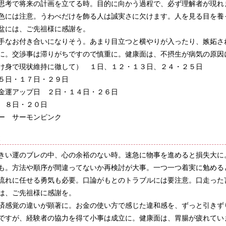
思考で将来の計画を立てる時。目的に向かう過程で、必ず理解者が現れ
色には注意。うわべだけを飾る人は誠実さに欠けます。人を見る目を養
盆には、ご先祖様に感謝を。
手なお付き合いになりそう。あまり目立つと横やりが入ったり、嫉妬さ
に。交渉事は滞りがちですので慎重に。健康面は、不摂生が病気の原因
け身で現状維持に徹して） １日、１２・１３日、２４・２５日
５日・１７日・２９日
金運アップ日 ２日・１４日・２６日
 ８日・２０日
ー サーモンピンク
殺
きい運のブレの中、心の余裕のない時。速急に物事を進めると損失大に
も。方法や順序が間違ってないか再検討が大事。一つ一つ着実に勉める
流れに任せる勇気も必要。口論がもとのトラブルには要注意。口走った
は、ご先祖様に感謝を。
済感覚の違いが顕著に。お金の使い方で感じた違和感を、ずっと引きず
ですが、経験者の協力を得て小事は成立に。健康面は、胃腸が疲れてい