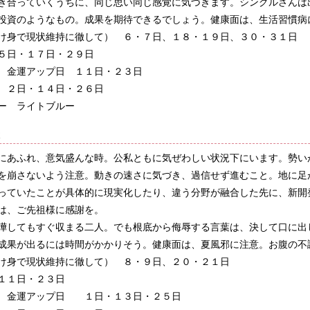
き合っていくうちに、同じ思い同じ感覚に気づきます。シングルさんは
投資のようなもの。成果を期待できるでしょう。健康面は、生活習慣病
け身で現状維持に徹して） ６・７日、１８・１９日、３０・３１日
５日・１７日・２９日
 金運アップ日 １１日・２３日
 ２日・１４日・２６日
ー ライトブルー
殺
にあふれ、意気盛んな時。公私ともに気ぜわしい状況下にいます。勢い
を崩さないよう注意。動きの速さに気づき、過信せず進むこと。地に足
っていたことが具体的に現実化したり、違う分野が融合した先に、新開
は、ご先祖様に感謝を。
嘩してもすぐ収まる二人。でも根底から侮辱する言葉は、決して口に出
成果が出るには時間がかかりそう。健康面は、夏風邪に注意。お腹の不
け身で現状維持に徹して） ８・９日、２０・２１日
１１日・２３日
 金運アップ日 １日・１３日・２５日