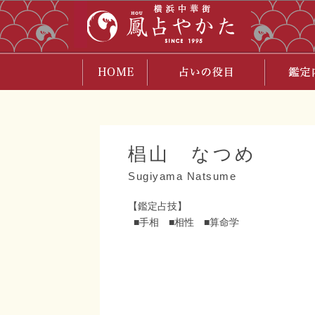
椙山 なつめ
Sugiyama Natsume
【鑑定占技】
■手相 ■相性 ■算命学