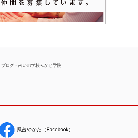
-
ブログ
-
占いの学校みかど学院
鳳占やかた（Facebook）