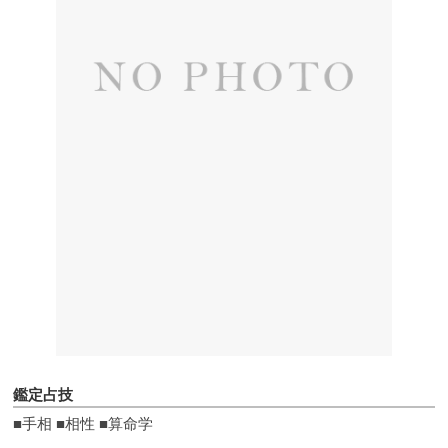
鑑定占技
■手相 ■相性 ■算命学